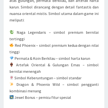
atas gulungan, permata berkilau, dan artefak harta
karun. Simbol dirancang dengan detail fantastis dan
nuansa oriental mistis. Simbol utama dalam game ini
meliputi:
Naga Legendaris – simbol premium bernilai
tertinggi
Red Phoenix – simbol premium kedua dengan nilai
tinggi
Permata & Koin Berkilau – simbol harta karun
Artefak Oriental & Gulungan Emas – simbol
bernilai menengah
Simbol Keberuntungan – simbol standar
Dragon & Phoenix Wild – simbol pengganti
kombinasi menang
Jewel Bonus – pemicu fitur spesial