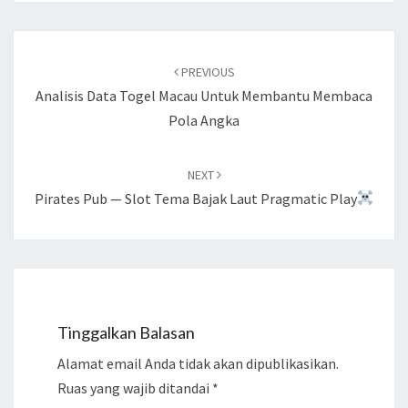
Post
navigation
PREVIOUS
Analisis Data Togel Macau Untuk Membantu Membaca
Pola Angka
NEXT
Pirates Pub — Slot Tema Bajak Laut Pragmatic Play
Tinggalkan Balasan
Alamat email Anda tidak akan dipublikasikan.
Ruas yang wajib ditandai
*