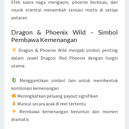
Efek suara naga mengaum, phoenix berkicau, dan
musik oriental menambah sensasi mistis di setiap
putaran.
Dragon & Phoenix Wild – Simbol
Pembawa Kemenangan
Dragon & Phoenix Wild menjadi simbol penting
dalam Jewel Dragon: Red Phoenix dengan fungsi
utama:
Menggantikan simbol lain untuk membentuk
kombinasi kemenangan
Meningkatkan peluang payout signifikan
Muncul secara acak di reel tertentu
Membawa kemenangan beruntun dan momen
dramatis