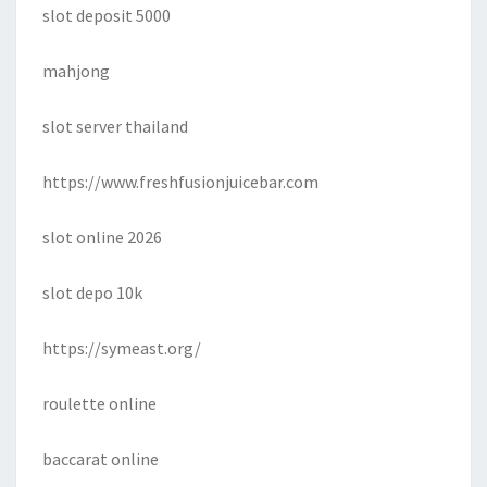
slot deposit 5000
mahjong
slot server thailand
https://www.freshfusionjuicebar.com
slot online 2026
slot depo 10k
https://symeast.org/
roulette online
baccarat online