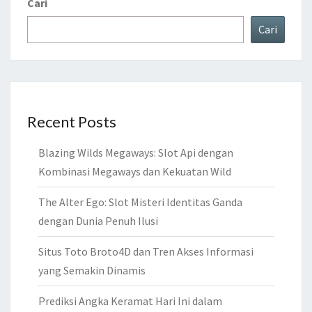
Cari
Cari
Recent Posts
Blazing Wilds Megaways: Slot Api dengan
Kombinasi Megaways dan Kekuatan Wild
The Alter Ego: Slot Misteri Identitas Ganda
dengan Dunia Penuh Ilusi
Situs Toto Broto4D dan Tren Akses Informasi
yang Semakin Dinamis
Prediksi Angka Keramat Hari Ini dalam