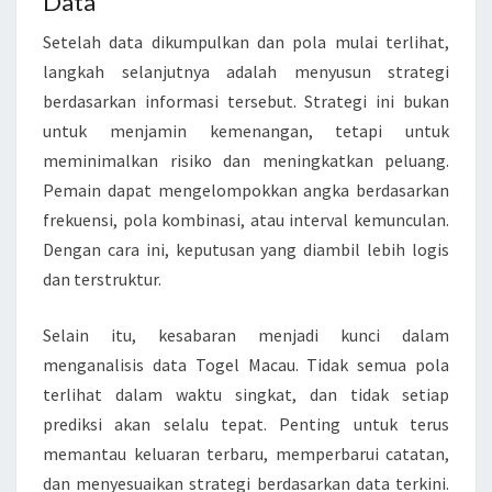
Data
Setelah data dikumpulkan dan pola mulai terlihat,
langkah selanjutnya adalah menyusun strategi
berdasarkan informasi tersebut. Strategi ini bukan
untuk menjamin kemenangan, tetapi untuk
meminimalkan risiko dan meningkatkan peluang.
Pemain dapat mengelompokkan angka berdasarkan
frekuensi, pola kombinasi, atau interval kemunculan.
Dengan cara ini, keputusan yang diambil lebih logis
dan terstruktur.
Selain itu, kesabaran menjadi kunci dalam
menganalisis data Togel Macau. Tidak semua pola
terlihat dalam waktu singkat, dan tidak setiap
prediksi akan selalu tepat. Penting untuk terus
memantau keluaran terbaru, memperbarui catatan,
dan menyesuaikan strategi berdasarkan data terkini.