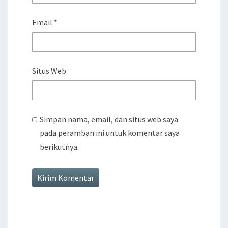
Email
*
Situs Web
Simpan nama, email, dan situs web saya
pada peramban ini untuk komentar saya
berikutnya.