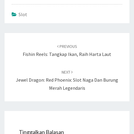
Slot
Post
navigation
PREVIOUS
Fishin Reels: Tangkap Ikan, Raih Harta Laut
NEXT
Jewel Dragon: Red Phoenix: Slot Naga Dan Burung
Merah Legendaris
Tinggalkan Balasan