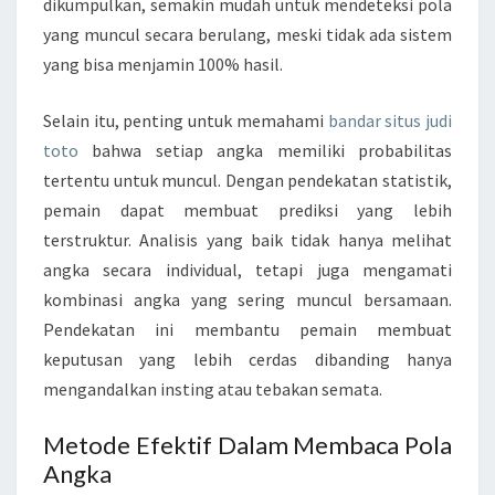
dikumpulkan, semakin mudah untuk mendeteksi pola
yang muncul secara berulang, meski tidak ada sistem
yang bisa menjamin 100% hasil.
Selain itu, penting untuk memahami
bandar situs judi
toto
bahwa setiap angka memiliki probabilitas
tertentu untuk muncul. Dengan pendekatan statistik,
pemain dapat membuat prediksi yang lebih
terstruktur. Analisis yang baik tidak hanya melihat
angka secara individual, tetapi juga mengamati
kombinasi angka yang sering muncul bersamaan.
Pendekatan ini membantu pemain membuat
keputusan yang lebih cerdas dibanding hanya
mengandalkan insting atau tebakan semata.
Metode Efektif Dalam Membaca Pola
Angka