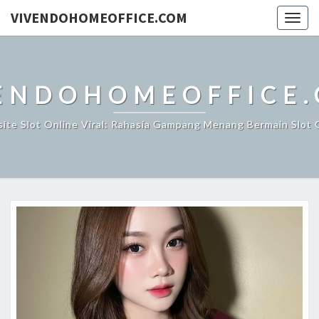
VIVENDOHOMEOFFICE.COM
Togg
navig
ENDOHOMEOFFICE
ite Slot Online Viral: Rahasia Gampang Menang Bermain Slot 