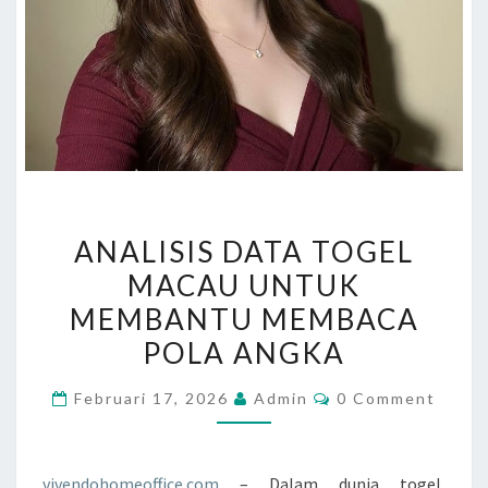
ANALISIS
ANALISIS DATA TOGEL
DATA
MACAU UNTUK
TOGEL
MEMBANTU MEMBACA
MACAU
UNTUK
POLA ANGKA
MEMBANTU
Comments
Februari 17, 2026
Admin
0 Comment
MEMBACA
POLA
ANGKA
vivendohomeoffice.com
– Dalam dunia togel,