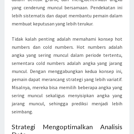
yang cenderung muncul bersamaan. Pendekatan ini
lebih sistematis dan dapat membantu pemain dalam
membuat keputusan yang lebih terukur.
Tidak kalah penting adalah memahami konsep hot
numbers dan cold numbers. Hot numbers adalah
angka yang sering muncul dalam periode tertentu,
sementara cold numbers adalah angka yang jarang
muncul. Dengan menggabungkan kedua konsep ini,
pemain dapat merancang strategi yang lebih variatif.
Misalnya, mereka bisa memilih beberapa angka yang
sering muncul sekaligus menyisipkan angka yang
jarang muncul, sehingga prediksi menjadi lebih
seimbang.
Strategi Mengoptimalkan Analisis