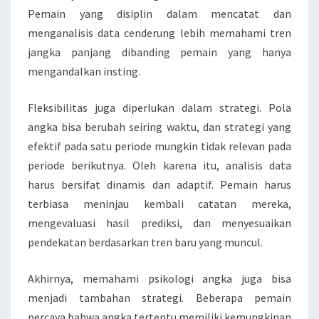
Pemain yang disiplin dalam mencatat dan
menganalisis data cenderung lebih memahami tren
jangka panjang dibanding pemain yang hanya
mengandalkan insting.
Fleksibilitas juga diperlukan dalam strategi. Pola
angka bisa berubah seiring waktu, dan strategi yang
efektif pada satu periode mungkin tidak relevan pada
periode berikutnya. Oleh karena itu, analisis data
harus bersifat dinamis dan adaptif. Pemain harus
terbiasa meninjau kembali catatan mereka,
mengevaluasi hasil prediksi, dan menyesuaikan
pendekatan berdasarkan tren baru yang muncul.
Akhirnya, memahami psikologi angka juga bisa
menjadi tambahan strategi. Beberapa pemain
percaya bahwa angka tertentu memiliki kemungkinan