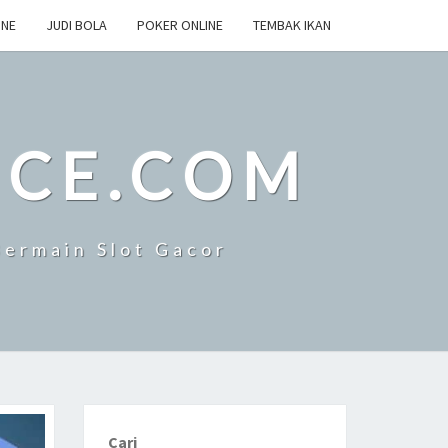
INE
JUDI BOLA
POKER ONLINE
TEMBAK IKAN
ICE.COM
Bermain Slot Gacor
Cari