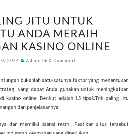
TRIK
LING JITU UNTUK
PALING
TU ANDA MERAIH
JITU
UNTUK
AN KASINO ONLINE
MEMBANTU
ANDA
Comments
30, 2024
Admin
0 Comment
MERAIH
KEMENANGAN
runtungan bukanlah satu-satunya faktor yang menentukan
KASINO
trategi yang dapat Anda gunakan untuk meningkatkan
ONLINE
kasino online. Berikut adalah 15 tips&Trik paling jitu
angan dan penjelasannya:
aya dan memiliki lisensi resmi. Pastikan situs tersebut
 perlindungan keamanan yang diperlukan.