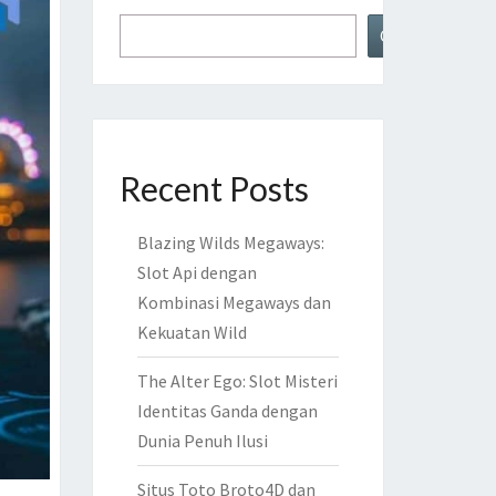
Cari
Recent Posts
Blazing Wilds Megaways:
Slot Api dengan
Kombinasi Megaways dan
Kekuatan Wild
The Alter Ego: Slot Misteri
Identitas Ganda dengan
Dunia Penuh Ilusi
Situs Toto Broto4D dan