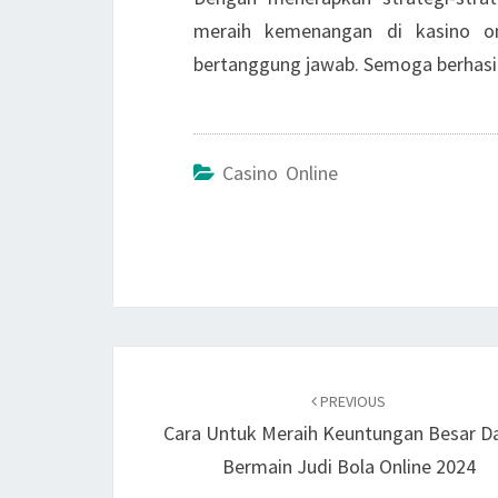
meraih kemenangan di kasino on
bertanggung jawab. Semoga berhasi
Casino Online
Post
navigation
PREVIOUS
Cara Untuk Meraih Keuntungan Besar D
Bermain Judi Bola Online 2024