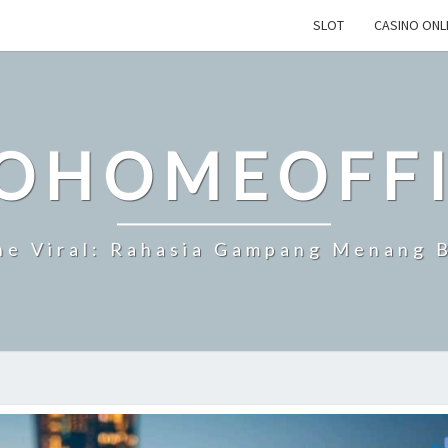
SLOT
CASINO ONL
OHOMEOFF
ne Viral: Rahasia Gampang Menang 