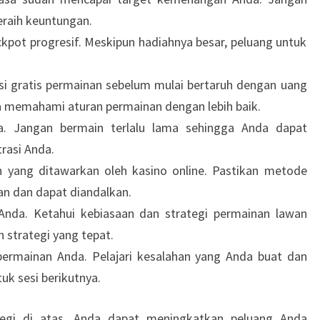
eraih keuntungan.
ackpot progresif. Meskipun hadiahnya besar, peluang untuk
si gratis permainan sebelum mulai bertaruh dengan uang
 memahami aturan permainan dengan lebih baik.
. Jangan bermain terlalu lama sehingga Anda dapat
rasi Anda.
 yang ditawarkan oleh kasino online. Pastikan metode
n dan dapat diandalkan.
 Anda. Ketahui kebiasaan dan strategi permainan lawan
strategi yang tepat.
i permainan Anda. Pelajari kesalahan yang Anda buat dan
uk sesi berikutnya.
tegi di atas, Anda dapat meningkatkan peluang Anda