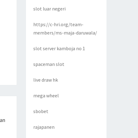
slot luar negeri
https://c-hri.org/team-
members/ms-maja-daruwala/
slot server kamboja no 1
spaceman slot
live draw hk
mega wheel
sbobet
gan
rajapanen