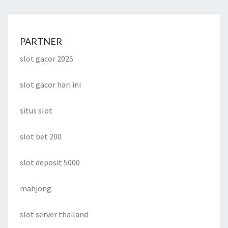
PARTNER
slot gacor 2025
slot gacor hari ini
situs slot
slot bet 200
slot deposit 5000
mahjong
slot server thailand