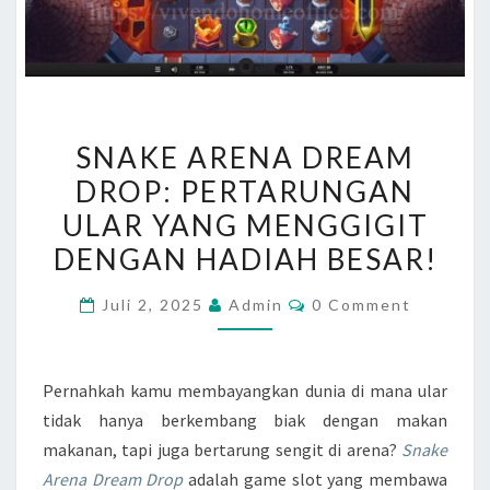
SNAKE
SNAKE ARENA DREAM
ARENA
DROP: PERTARUNGAN
DREAM
ULAR YANG MENGGIGIT
DROP:
PERTARUNGAN
DENGAN HADIAH BESAR!
ULAR
Comments
Juli 2, 2025
Admin
0 Comment
YANG
MENGGIGIT
DENGAN
Pernahkah kamu membayangkan dunia di mana ular
HADIAH
tidak hanya berkembang biak dengan makan
BESAR!
makanan, tapi juga bertarung sengit di arena?
Snake
Arena Dream Drop
adalah game slot yang membawa