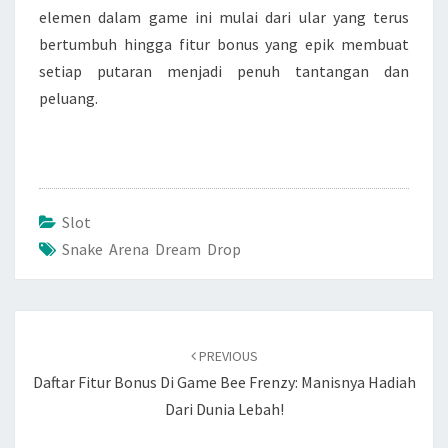
elemen dalam game ini mulai dari ular yang terus
bertumbuh hingga fitur bonus yang epik membuat
setiap putaran menjadi penuh tantangan dan
peluang.
Slot
Snake Arena Dream Drop
Post
navigation
PREVIOUS
Daftar Fitur Bonus Di Game Bee Frenzy: Manisnya Hadiah
Dari Dunia Lebah!