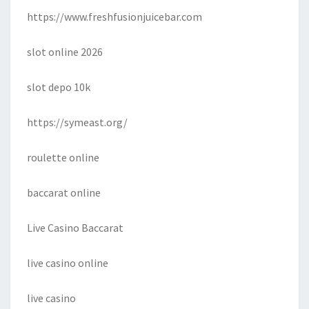
https://www.freshfusionjuicebar.com
slot online 2026
slot depo 10k
https://symeast.org/
roulette online
baccarat online
Live Casino Baccarat
live casino online
live casino