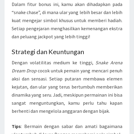
Dalam fitur bonus ini, kamu akan dihadapkan pada
“snake chase”, di mana ular yang lebih besar dan lebih
kuat mengejar simbol khusus untuk memberi hadiah.
Setiap pengejaran menghasilkan kemenangan ekstra
dan peluang jackpot yang lebih tinggi!
Strategi dan Keuntungan
Dengan volatilitas medium ke tinggi,
Snake Arena
Dream Drop
cocok untuk pemain yang mencari penuh
aksi dan sensasi. Setiap putaran membawa elemen
kejutan, dan ular yang terus bertumbuh memberikan
dinamika yang seru. Jadi, meskipun permainan ini bisa
sangat menguntungkan, kamu perlu tahu kapan
berhenti dan mengelola anggaran dengan bijak.
Tips
: Bermain dengan sabar dan amati bagaimana