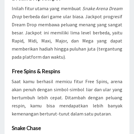
Inilah fitur utama yang membuat
Snake Arena Dream
Drop
berbeda dari game ular biasa. Jackpot progresif
Dream Drop membawa peluang menang yang sangat
besar. Jackpot ini memiliki lima level berbeda, yaitu
Rapid, Midi, Maxi, Major, dan Mega yang dapat
memberikan hadiah hingga puluhan juta (tergantung
pada platform dan waktu).
Free Spins & Respins
Saat kamu berhasil memicu fitur Free Spins, arena
akan penuh dengan simbol-simbol liar dan ular yang
bertumbuh lebih cepat. Ditambah dengan peluang
respin, kamu bisa mendapatkan lebih banyak
kemenangan berturut-turut dalam satu putaran.
Snake Chase