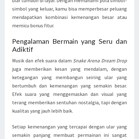
ular tumbuh di layar. Dengan memahami pola simbol-
simbol yang keluar, kamu bisa memperbesar peluang
mendapatkan kombinasi kemenangan besar atau
memicu bonus fitur.
Pengalaman Bermain yang Seru dan
Adiktif
Musik dan efek suara dalam
Snake Arena Dream Drop
juga memberikan kesan yang mendalam, dengan
ketegangan yang membangun seiring ular yang
bertumbuh dan kemenangan yang semakin besar.
Efek suara yang menggemaskan dan visual yang
terang memberikan sentuhan nostalgia, tapi dengan
kualitas yang jauh lebih baik.
Setiap kemenangan yang tercapai dengan ular yang
semakin panjang membuat permainan ini sangat