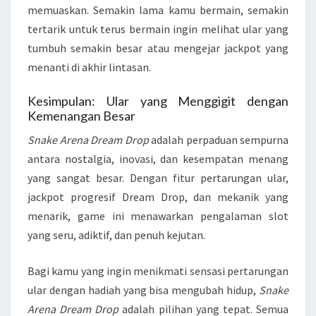
memuaskan. Semakin lama kamu bermain, semakin
tertarik untuk terus bermain ingin melihat ular yang
tumbuh semakin besar atau mengejar jackpot yang
menanti di akhir lintasan.
Kesimpulan: Ular yang Menggigit dengan
Kemenangan Besar
Snake Arena Dream Drop
adalah perpaduan sempurna
antara nostalgia, inovasi, dan kesempatan menang
yang sangat besar. Dengan fitur pertarungan ular,
jackpot progresif Dream Drop, dan mekanik yang
menarik, game ini menawarkan pengalaman slot
yang seru, adiktif, dan penuh kejutan.
Bagi kamu yang ingin menikmati sensasi pertarungan
ular dengan hadiah yang bisa mengubah hidup,
Snake
Arena Dream Drop
adalah pilihan yang tepat. Semua