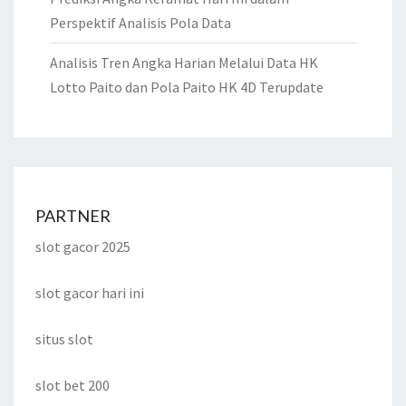
Perspektif Analisis Pola Data
Analisis Tren Angka Harian Melalui Data HK
Lotto Paito dan Pola Paito HK 4D Terupdate
PARTNER
slot gacor 2025
slot gacor hari ini
situs slot
slot bet 200