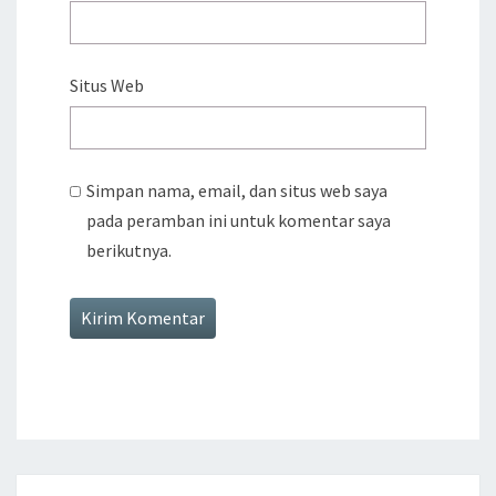
Situs Web
Simpan nama, email, dan situs web saya
pada peramban ini untuk komentar saya
berikutnya.