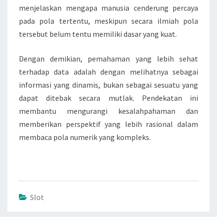
menjelaskan mengapa manusia cenderung percaya
pada pola tertentu, meskipun secara ilmiah pola
tersebut belum tentu memiliki dasar yang kuat.
Dengan demikian, pemahaman yang lebih sehat
terhadap data adalah dengan melihatnya sebagai
informasi yang dinamis, bukan sebagai sesuatu yang
dapat ditebak secara mutlak. Pendekatan ini
membantu mengurangi kesalahpahaman dan
memberikan perspektif yang lebih rasional dalam
membaca pola numerik yang kompleks.
Slot