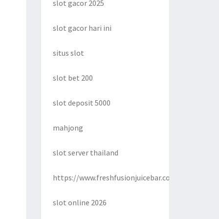
slot gacor 2025
slot gacor hari ini
situs slot
slot bet 200
slot deposit 5000
mahjong
slot server thailand
https://www.freshfusionjuicebar.com
slot online 2026