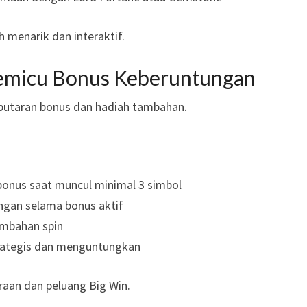
h menarik dan interaktif.
Memicu Bonus Keberuntungan
putaran bonus dan hadiah tambahan.
bonus saat muncul minimal 3 simbol
an selama bonus aktif
ambahan spin
trategis dan menguntungkan
raan dan peluang Big Win.