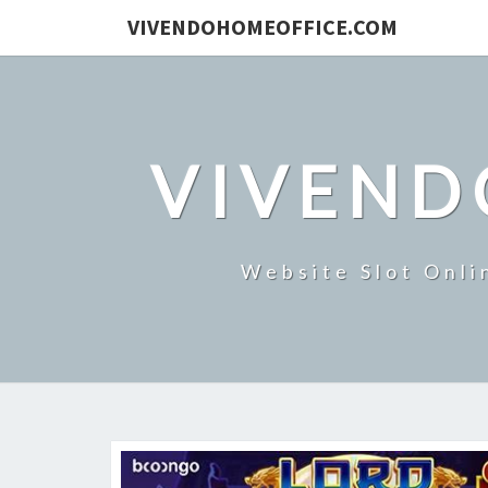
VIVENDOHOMEOFFICE.COM
VIVEND
Website Slot Onli