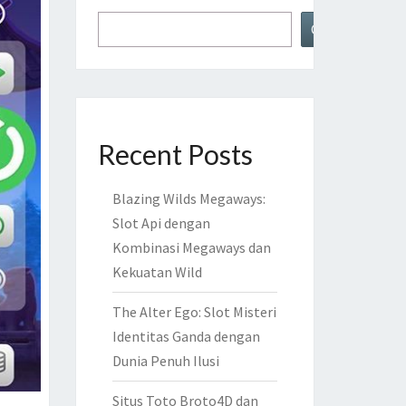
Cari
Recent Posts
Blazing Wilds Megaways:
Slot Api dengan
Kombinasi Megaways dan
Kekuatan Wild
The Alter Ego: Slot Misteri
Identitas Ganda dengan
Dunia Penuh Ilusi
Situs Toto Broto4D dan