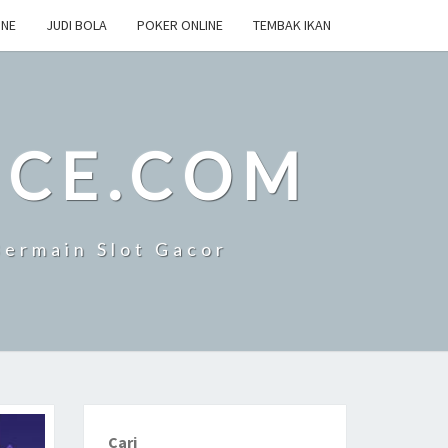
INE
JUDI BOLA
POKER ONLINE
TEMBAK IKAN
ICE.COM
Bermain Slot Gacor
Cari