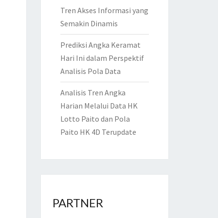
Tren Akses Informasi yang
Semakin Dinamis
Prediksi Angka Keramat
Hari Ini dalam Perspektif
Analisis Pola Data
Analisis Tren Angka
Harian Melalui Data HK
Lotto Paito dan Pola
Paito HK 4D Terupdate
PARTNER