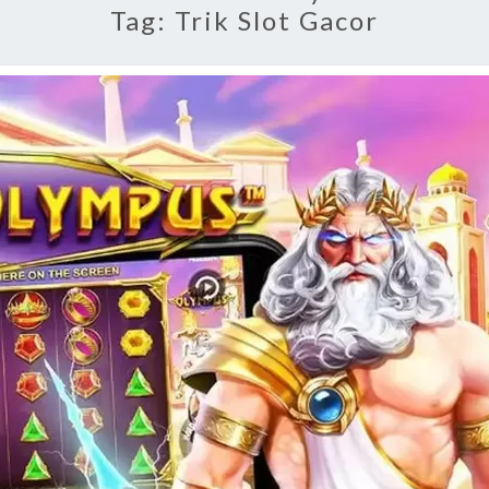
Tag:
Trik Slot Gacor