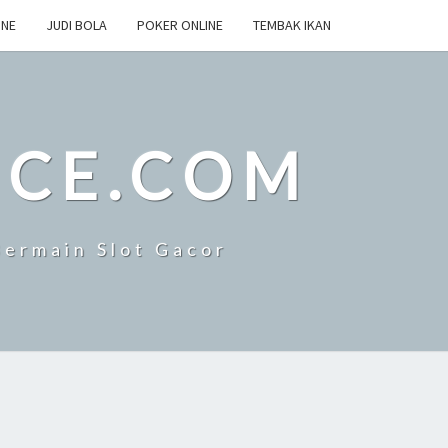
INE
JUDI BOLA
POKER ONLINE
TEMBAK IKAN
ICE.COM
Bermain Slot Gacor