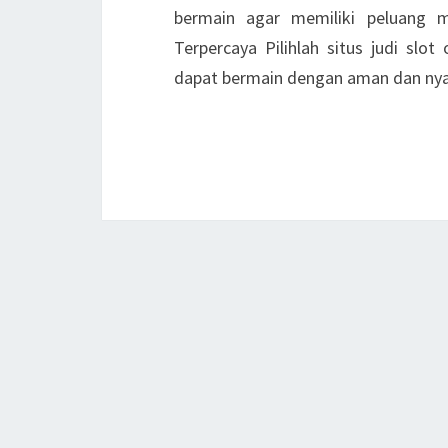
bermain agar memiliki peluang m
Terpercaya Pilihlah situs judi slot
dapat bermain dengan aman dan n