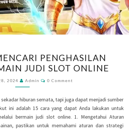
15
MENCARI PENGHASILAN
METODE
MAIN JUDI SLOT ONLINE
MENCARI
PENGHASILAN
Comments
28, 2024
Admin
0 Comment
MELALUI
BERMAIN
a sekadar hiburan semata, tapi juga dapat menjadi sumber
JUDI
ikut ini adalah 15 cara yang dapat Anda lakukan untuk
SLOT
alui bermain judi slot online. 1. Mengetahui Aturan
ONLINE
inan, pastikan untuk memahami aturan dan strategi