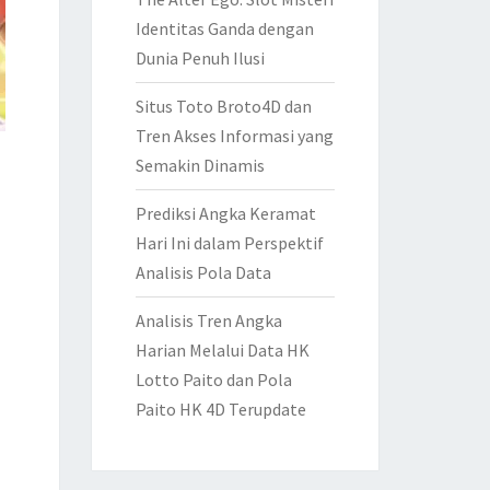
Identitas Ganda dengan
Dunia Penuh Ilusi
Situs Toto Broto4D dan
Tren Akses Informasi yang
Semakin Dinamis
Prediksi Angka Keramat
Hari Ini dalam Perspektif
Analisis Pola Data
Analisis Tren Angka
Harian Melalui Data HK
Lotto Paito dan Pola
Paito HK 4D Terupdate