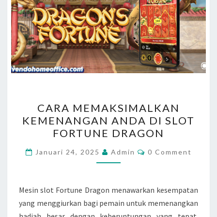
CARA
CARA MEMAKSIMALKAN
MEMAKSIMALKAN
KEMENANGAN ANDA DI SLOT
KEMENANGAN
FORTUNE DRAGON
ANDA
DI
Comments
Januari 24, 2025
Admin
0 Comment
SLOT
FORTUNE
DRAGON
Mesin slot Fortune Dragon menawarkan kesempatan
yang menggiurkan bagi pemain untuk memenangkan
hadiah besar dengan keberuntungan yang tepat.