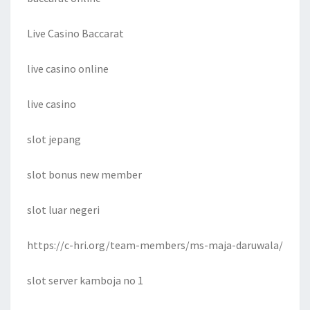
Live Casino Baccarat
live casino online
live casino
slot jepang
slot bonus new member
slot luar negeri
https://c-hri.org/team-members/ms-maja-daruwala/
slot server kamboja no 1