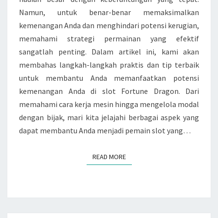
Namun, untuk benar-benar memaksimalkan
kemenangan Anda dan menghindari potensi kerugian,
memahami strategi permainan yang efektif
sangatlah penting. Dalam artikel ini, kami akan
membahas langkah-langkah praktis dan tip terbaik
untuk membantu Anda memanfaatkan potensi
kemenangan Anda di slot Fortune Dragon. Dari
memahami cara kerja mesin hingga mengelola modal
dengan bijak, mari kita jelajahi berbagai aspek yang
dapat membantu Anda menjadi pemain slot yang…
READ MORE
READ MORE