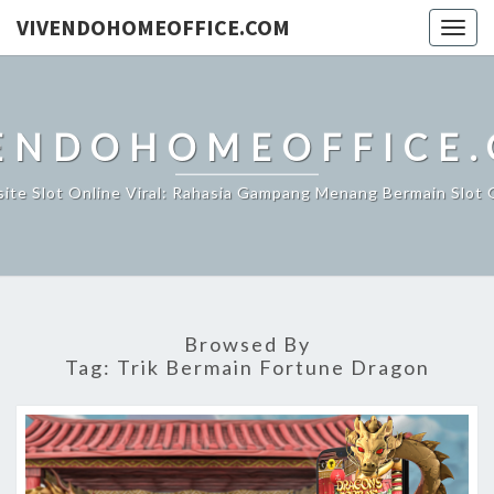
VIVENDOHOMEOFFICE.COM
Togg
navig
ENDOHOMEOFFICE
ite Slot Online Viral: Rahasia Gampang Menang Bermain Slot 
Browsed By
Tag:
Trik Bermain Fortune Dragon