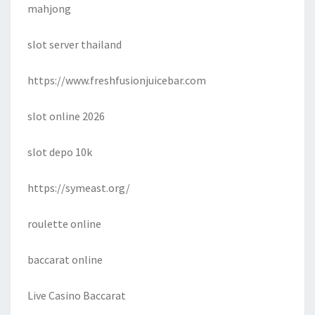
mahjong
slot server thailand
https://www.freshfusionjuicebar.com
slot online 2026
slot depo 10k
https://symeast.org/
roulette online
baccarat online
Live Casino Baccarat