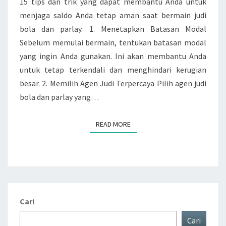
NGGAK
15 tips dan trik yang dapat membantu Anda untuk
RUNGKAD
menjaga saldo Anda tetap aman saat bermain judi
bola dan parlay. 1. Menetapkan Batasan Modal
Sebelum memulai bermain, tentukan batasan modal
yang ingin Anda gunakan. Ini akan membantu Anda
untuk tetap terkendali dan menghindari kerugian
besar. 2. Memilih Agen Judi Terpercaya Pilih agen judi
bola dan parlay yang…
READ MORE
READ MORE
Cari
Cari