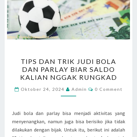
TIPS
TIPS DAN TRIK JUDI BOLA
DAN
DAN PARLAY BIAR SALDO
TRIK
KALIAN NGGAK RUNGKAD
JUDI
BOLA
Comments
Oktober 24, 2024
Admin
0 Comment
DAN
PARLAY
BIAR
Judi bola dan parlay bisa menjadi aktivitas yang
SALDO
menyenangkan, namun juga bisa berisiko jika tidak
KALIAN
dilakukan dengan bijak. Untuk itu, berikut ini adalah