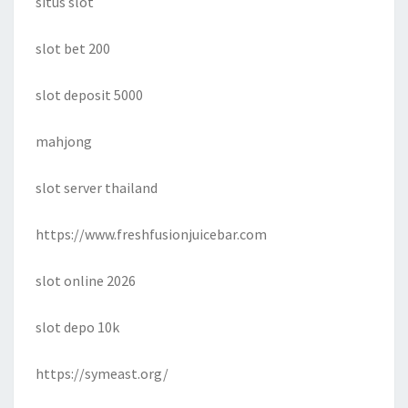
situs slot
slot bet 200
slot deposit 5000
mahjong
slot server thailand
https://www.freshfusionjuicebar.com
slot online 2026
slot depo 10k
https://symeast.org/