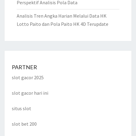
Perspektif Analisis Pola Data
Analisis Tren Angka Harian Melalui Data HK
Lotto Paito dan Pola Paito HK 4D Terupdate
PARTNER
slot gacor 2025
slot gacor hari ini
situs slot
slot bet 200