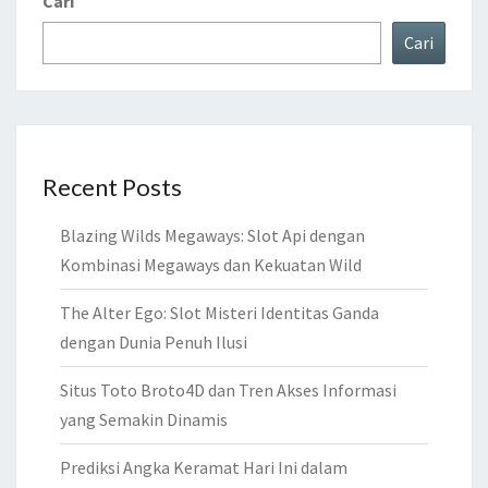
Cari
Cari
Recent Posts
Blazing Wilds Megaways: Slot Api dengan
Kombinasi Megaways dan Kekuatan Wild
The Alter Ego: Slot Misteri Identitas Ganda
dengan Dunia Penuh Ilusi
Situs Toto Broto4D dan Tren Akses Informasi
yang Semakin Dinamis
Prediksi Angka Keramat Hari Ini dalam