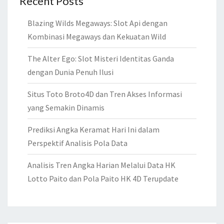
Recent Posts
Blazing Wilds Megaways: Slot Api dengan
Kombinasi Megaways dan Kekuatan Wild
The Alter Ego: Slot Misteri Identitas Ganda
dengan Dunia Penuh Ilusi
Situs Toto Broto4D dan Tren Akses Informasi
yang Semakin Dinamis
Prediksi Angka Keramat Hari Ini dalam
Perspektif Analisis Pola Data
Analisis Tren Angka Harian Melalui Data HK
Lotto Paito dan Pola Paito HK 4D Terupdate