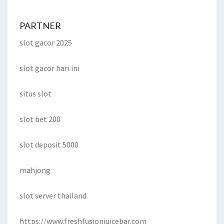
PARTNER
slot gacor 2025
slot gacor hari ini
situs slot
slot bet 200
slot deposit 5000
mahjong
slot server thailand
https://www.freshfusionjuicebar.com