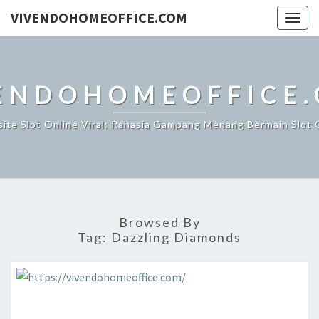
VIVENDOHOMEOFFICE.COM
Togg
navig
ENDOHOMEOFFICE
ite Slot Online Viral: Rahasia Gampang Menang Bermain Slot 
Browsed By
Tag:
Dazzling Diamonds