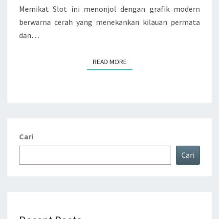
Memikat Slot ini menonjol dengan grafik modern
berwarna cerah yang menekankan kilauan permata
dan…
READ MORE
READ MORE
Cari
Cari