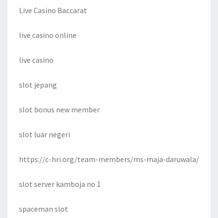
Live Casino Baccarat
live casino online
live casino
slot jepang
slot bonus new member
slot luar negeri
https://c-hri.org/team-members/ms-maja-daruwala/
slot server kamboja no 1
spaceman slot