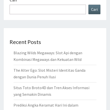
Cari
Cari
Recent Posts
Blazing Wilds Megaways: Slot Api dengan
Kombinasi Megaways dan Kekuatan Wild
The Alter Ego: Slot Misteri Identitas Ganda
dengan Dunia Penuh Ilusi
Situs Toto Broto4D dan Tren Akses Informasi
yang Semakin Dinamis
Prediksi Angka Keramat Hari Ini dalam