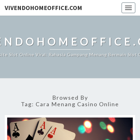
VIVENDOHOMEOFFICE.COM
Togg
navig
ENDOHOMEOFFICE
ite Slot Online Viral: Rahasia Gampang Menang Bermain Slot 
Browsed By
Tag:
Cara Menang Casino Online