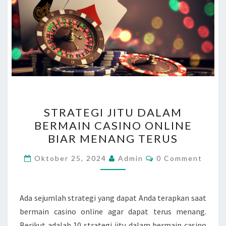
STRATEGI
STRATEGI JITU DALAM
JITU
BERMAIN CASINO ONLINE
DALAM
BIAR MENANG TERUS
BERMAIN
CASINO
Comments
Oktober 25, 2024
Admin
0 Comment
ONLINE
BIAR
MENANG
Ada sejumlah strategi yang dapat Anda terapkan saat
TERUS
bermain casino online agar dapat terus menang.
Berikut adalah 10 strategi jitu dalam bermain casino